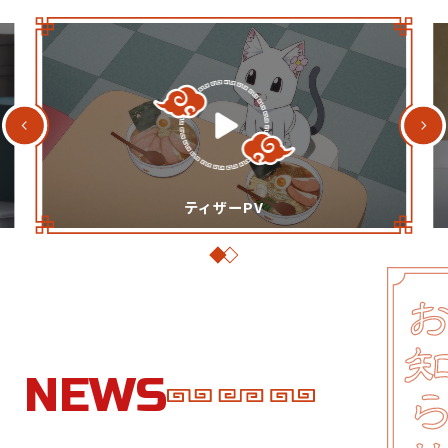
ティザーPV
N
E
W
S