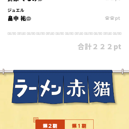
ジュエル
畠中 祐
合計
２２２pt
第２期
第１期