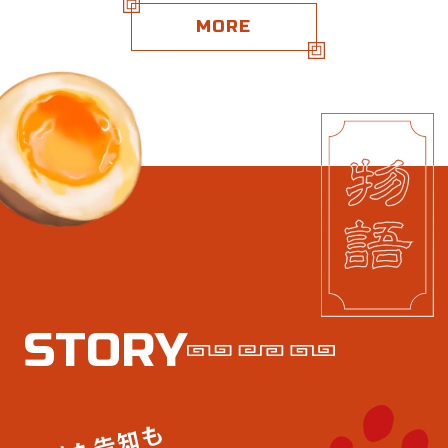
MORE
S
T
O
R
Y