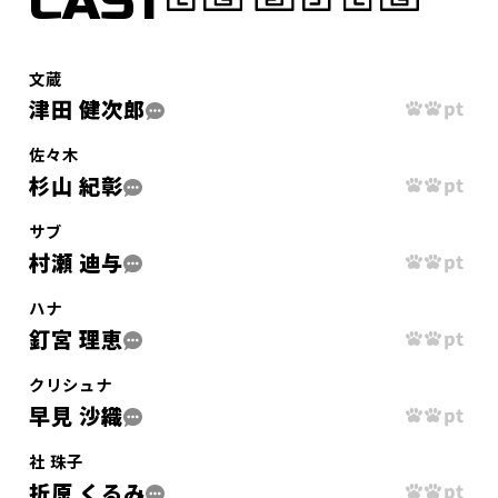
CAST
文蔵
津田 健次郎
佐々木
杉山 紀彰
サブ
村瀬 迪与
ハナ
釘宮 理恵
クリシュナ
早見 沙織
社 珠子
折原 くるみ