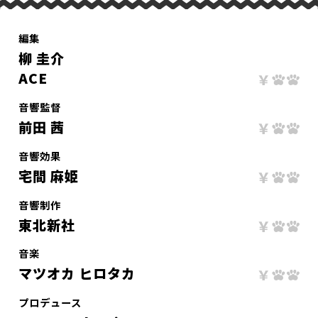
編集
柳 圭介
ACE
音響監督
前田 茜
音響効果
宅間 麻姫
音響制作
東北新社
音楽
マツオカ ヒロタカ
プロデュース