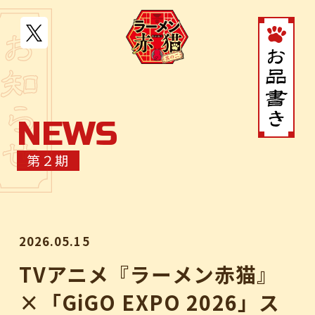
N
E
W
S
JP
EN
第２期
MOVIE
NEWS
2026.05.15
STORY
TVアニメ『ラーメン赤猫』
×「GiGO EXPO 2026」ス
CHARACTER