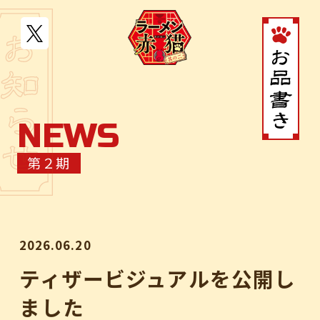
N
E
W
S
JP
EN
第２期
MOVIE
NEWS
2026.06.20
STORY
ティザービジュアルを公開し
ました
CHARACTER